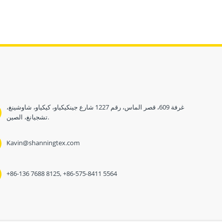
غرفة 609، قصر الماس، رقم 1227 شارع جينكيكياو، كيكياو، شاوشينغ،
تشجيانغ، الصين.
Kavin@shanningtex.com
+86-136 7688 8125, +86-575-8411 5564