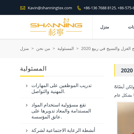

Kavin@shanningtex.com
+86-136 7688 8125, +86-575-

منزل
>
المسئولية
>
من نحن
>
منزل
المسئولية
تدريب الموظفين على المهارات
لكن أيضًا

المهنية والتواصل.
تقع مسؤولية استخدام المواد

المستدامة والمعاد تدويرها على
عاتق المؤسسة.
أنشطة الرعاية الاجتماعية لشركة
