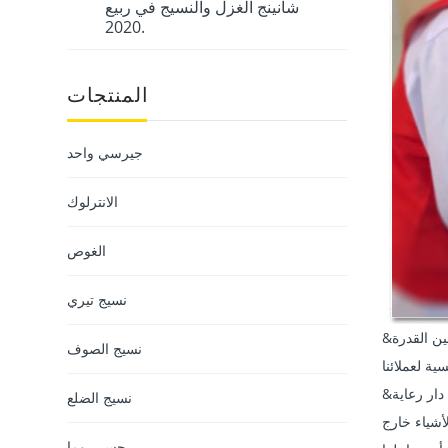
شانينج الغزل والنسيج في ربيع
2020.
المنتجات
جيرسي واحد
الانترلوك
الغوص
نسيج تيري
&نبسب ; &نبسب ; نبيع أقمشةنا لجميع أنحاء العالم. أينما توجد منتجاتنا ، نرى أنفسنا كشريك محلي في تلك الأماكن ، نبذل قصارى جهدنا لتحسين القدرة
نسيج الصوف
&نبسب ; &نبسب ; نحن ندعم المحرومين اجتماعيًا ونسعى إلى تقديم بعض المساعدة لهم بما يمكننا القيام به من أجلهم. كل شهرين ، نأتي إلى دار رعاية
نسيج الضلع
أشياء خارج
جسر روما