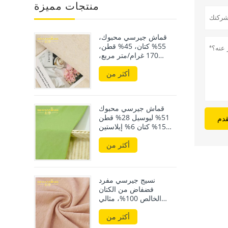
منتجات مميزة
قماش جيرسي محبوك،
55% كتان، 45% قطن،
170 غرام/متر مربع،
مناسب للارتداء في فصل
أكثر من
الصيف
قماش جيرسي محبوك
51% ليوسيل 28% قطن
قدم
15% كتان 6% إيلاستين
190 غرام/متر مربع
أكثر من
نسيج جيرسي مفرد
فضفاض من الكتان
الخالص 100%، مثالي
للملابس الفاخرة
أكثر من