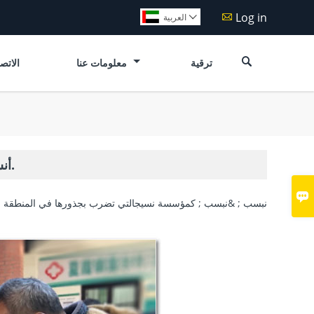
Log in

العربية


ترقية
معلومات عنا
الاتصا
أنشطة الرعاية الاجتماعية لشركة شانينج الغزل والنسيج في ربيع 2020.

&نبسب ; &نبسب ; كمؤسسة نسيج
التي تضرب بجذورها في المنطقة 