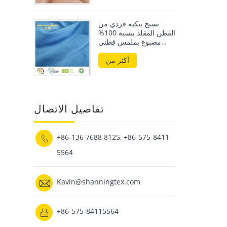
نسيج بيكيه فردي من
القطن المقلد بنسبة 100%
مصبوغ بملمس قطني
يدوي
أكثر من
تفاصيل الاتصال
+86-136 7688 8125, +86-575-8411

5564

Kavin@shanningtex.com
+86-575-84115564
