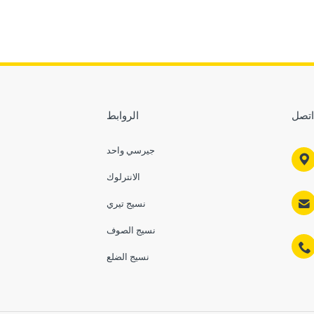
اتصل
الروابط
جيرسي واحد

الانترلوك

نسيج تيري
نسيج الصوف

نسيج الضلع