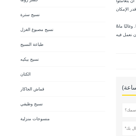
ن يتعاملوا
نسيج سترة
&نبسب ; &نبسب ; إلى جانب ذلك ، نحن منخرطون أيضًا في التبرعات الاجتماعية والخيرية والرعاية والإغاثة في حالات الكوارث بأفضل ما لدينا. وغالبًا ما
نسيج مصبوغ الغزل
طباعة النسيج
نسيج بيكيه
الكتان
قماش الجاكار
نسيج وظيفي
منسوجات منزلية