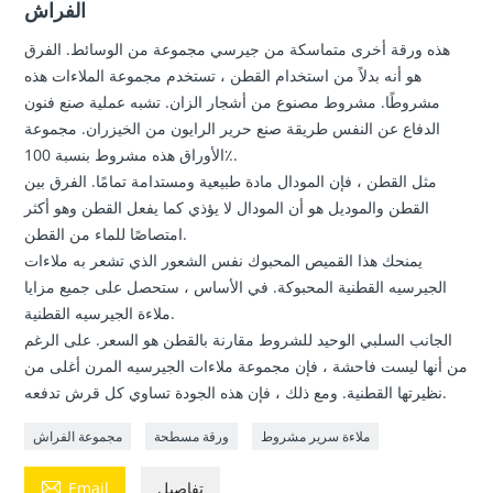
الفراش
هذه ورقة أخرى متماسكة من جيرسي مجموعة من الوسائط. الفرق
هو أنه بدلاً من استخدام القطن ، تستخدم مجموعة الملاءات هذه
مشروطًا. مشروط مصنوع من أشجار الزان. تشبه عملية صنع فنون
الدفاع عن النفس طريقة صنع حرير الرايون من الخيزران. مجموعة
الأوراق هذه مشروط بنسبة 100٪.
مثل القطن ، فإن المودال مادة طبيعية ومستدامة تمامًا. الفرق بين
القطن والموديل هو أن المودال لا يؤذي كما يفعل القطن وهو أكثر
امتصاصًا للماء من القطن.
يمنحك هذا القميص المحبوك نفس الشعور الذي تشعر به ملاءات
الجيرسيه القطنية المحبوكة. في الأساس ، ستحصل على جميع مزايا
ملاءة الجيرسيه القطنية.
الجانب السلبي الوحيد للشروط مقارنة بالقطن هو السعر. على الرغم
من أنها ليست فاحشة ، فإن مجموعة ملاءات الجيرسيه المرن أغلى من
نظيرتها القطنية. ومع ذلك ، فإن هذه الجودة تساوي كل قرش تدفعه.
ملاءة سرير مشروط
ورقة مسطحة
مجموعة الفراش

تفاصيل
Email