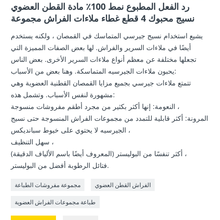
رد الفعل المطبوع نمط 100٪ مادة القطن العضوي
نسيج محبوك 4 قطع غطاء ملاءات الفراش مجموعة
يشيع استخدام نسيج جيرسي المتماسك في القمصان ، ولكنه يستخدم
أيضًا في ملاءات السرير والفراش. لها بعض الصفات المميزة التي
تجعلها مختلفة عن معظم أنواع ملاءات السرير الأخرى. بعض الناس
يحبون ملاءات الجيرسيه المتماسكة. وهنا بعض من الأسباب:
تتمتع ملاءات جيرسي بجميع مزايا القمصان القطنية العضوية وهي
مشهورة لنفس الأسباب. وتشمل هذه:
النعومة: إنها أكثر بكثير من مجرد أطقم مفروشات منسوجة ،
المرونة: أكثر قابلية للتمدد من مجموعات الفراش المنسوجة حتى نسيج
الجيرسيه لا يحتوي على خيوط سبانديكس ،
سهل التنظيف ،
أكثر تنفسًا من البوليستر (المعروف أيضًا باسم الألياف الدقيقة) ،
فتائل الرطوبة أفضل من البوليستر.
الفراش القطن العضوي
مجموعة مفروشات الطباعة
طباعة مجموعات الفراش العضوية