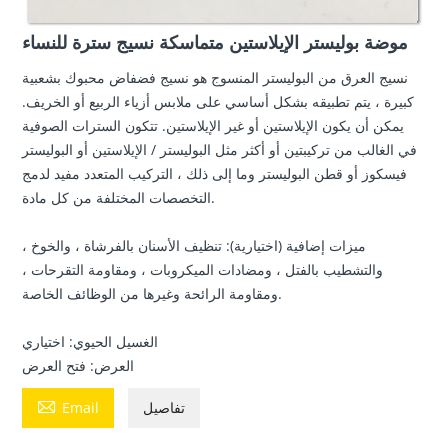
موضة بوليستر الإيلاستين متماسكة نسيج سترة للنساء
نسيج العرق من البوليستر المنسوج هو نسيج فضفاض محبوك بشعبية
كبيرة ، يتم تطبيقه بشكل أساسي على ملابس أزياء الربيع أو الخريف.
يمكن أن يكون الإيلاستين أو غير الإيلاستين. تتكون السترات الصوفية
في الغالب من تركيبتين أو أكثر مثل البوليستر / الإيلاستين أو البوليستر
فيسكوز أو قطن البوليستر وما إلى ذلك ، التركيب المتعدد مفيد لدمج
التخصصات المختلفة من كل مادة.
ميزات إضافية (اختيارية): تنظيف الأسنان بالفرشاة ، والخوخ ،
والتشطيب بالفتل ، ومضادات الميكروبات ، ومقاومة التقرحات ،
ومقاومة الرائحة وغيرها من الوظائف الخاصة.
الغسيل الحيوي: اختياري
العرض: فتح العرض

تفاصيل
Email