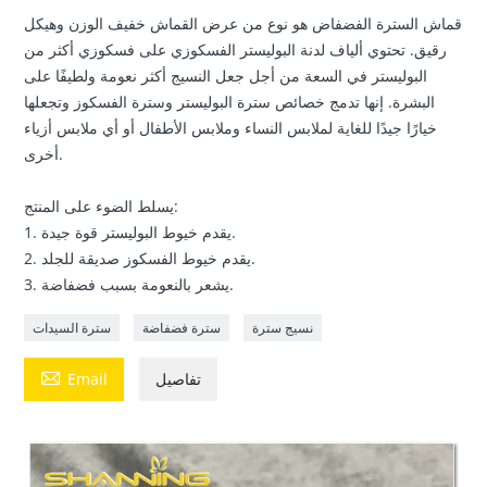
قماش السترة الفضفاض هو نوع من عرض القماش خفيف الوزن وهيكل
رقيق. تحتوي ألياف لدنة البوليستر الفسكوزي على فسكوزي أكثر من
البوليستر في السعة من أجل جعل النسيج أكثر نعومة ولطيفًا على
البشرة. إنها تدمج خصائص سترة البوليستر وسترة الفسكوز وتجعلها
خيارًا جيدًا للغاية لملابس النساء وملابس الأطفال أو أي ملابس أزياء
أخرى.
يسلط الضوء على المنتج:
1. يقدم خيوط البوليستر قوة جيدة.
2. يقدم خيوط الفسكوز صديقة للجلد.
3. يشعر بالنعومة بسبب فضفاضة.
نسيج سترة
سترة فضفاضة
سترة السيدات

تفاصيل
Email