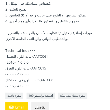
1. فضفاض متماسكة في الهيكل.
2. يصلح للجثث
3. يمكن تسريعها أو الخوخ على جانب واحد أو كلا الجانبين.
4. ممزوج بالقطن والفسكوز والليكرا وأي مواد أخرى.
ميزات إضافية (اختيارية): تنظيف الأسنان بالفرشاة ، والتقطير ،
والتشطيب النهائي والوظائف الخاصة الأخرى.
Technical index>>
ثبات اللون للغسيل (AATCC61
-2010): 4.0-5.0
ثبات اللون للعرق (AATCC15
-2009): 4.0-5.0
ثبات اللون في الاحتكاك (AATCC8
-2007): 4.0-5.0
سترة بيضاء متماسكة
100 أقمشة بوليستر
سترة ناعمة

تفاصيل
Email