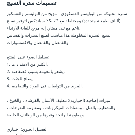
تصميمات سترة النسيج
سترة محبوكة من البوليستر الفسكوزي - مزيج من البوليستر والفسكوز
(ألياف طبيعية متجددة) ومختلطة مع 2٪ -5٪ سباندكس لتوفير نسيج
ناعم مع ثنى ممتاز. إنه مريح للغاية للارتداء.
نسيج السترة المخلوطة هذا مناسب لصنع السترات والفساتين
والقمصان والقمصان والاكسسوارات.
يسلط الضوء على المنتج:
1. الكثير من الامتدادات.
2. يشعر بالنعومة بسبب فضفاضة.
3. يصلح للجثث
4. المزيد من التوليفات في المواد والتصاميم.
ميزات إضافية (اختيارية): تنظيف الأسنان بالفرشاة ، والخوخ ،
والتشطيب بالفتل ، ومضادات الميكروبات ، ومقاومة التقرحات ،
ومقاومة الرائحة وغيرها من الوظائف الخاصة.
الغسيل الحيوي: اختياري