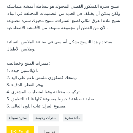
نسيج سترة الفسكوز القطني المحبوك هو ببساطة أقمشة متماسكة
ولكن يمكن أن يختلف في العديد من التصميمات المختلفة في البناء.
نسيج مادة العرق مثالي لصنع السترات. نسيج محبوك سترة مصنوعة
الآن من القطن أو مجموعة متنوعة من الأقمشة الاصطناعية.
يستخدم هذا النسيج بشكل أساسي في صناعة الملابس النسائية
وملابس الأطفال.
مميزات المنتج وخصائصه:
1. الإيلاستين جيدة.
2. يمنحك فسكوزي ملمس ناعم على اليد.
3. يوفر القطن الدفء.
4. تركيبات مختلفة وفقا لمتطلبات المشتري.
5. صلبة / طباعة / خيوط مصبوغة كلها قابلة للتطبيق.
6. مصبوغ الغزل: ثبات اللون العالي.
مادة سترة
سترات رخيصة
سترة سوداء

تفاصيل
Email