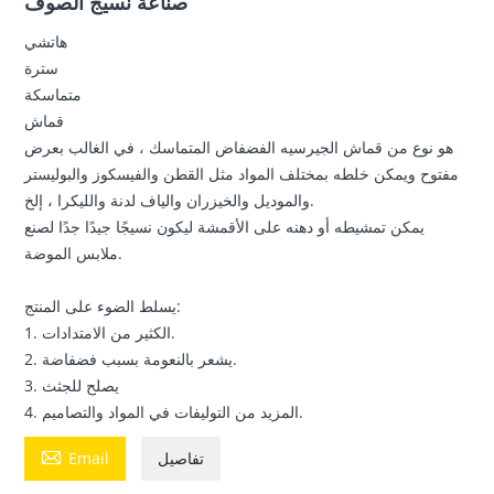
صناعة نسيج الصوف
هاتشي
سترة
متماسكة
قماش
هو نوع من قماش الجيرسيه الفضفاض المتماسك ، في الغالب بعرض
مفتوح ويمكن خلطه بمختلف المواد مثل القطن والفيسكوز والبوليستر
والموديل والخيزران والياف لدنة والليكرا ، إلخ.
يمكن تمشيطه أو دهنه على الأقمشة ليكون نسيجًا جيدًا جدًا لصنع
ملابس الموضة.
يسلط الضوء على المنتج:
1. الكثير من الامتدادات.
2. يشعر بالنعومة بسبب فضفاضة.
3. يصلح للجثث
4. المزيد من التوليفات في المواد والتصاميم.

تفاصيل
Email