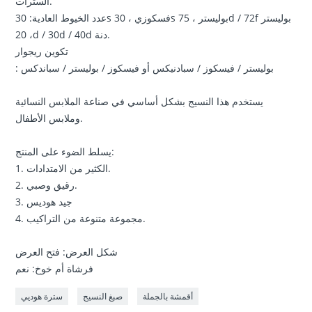
السترات.
عدد الخيوط العادية: 30s فسكوزي ، 30s بوليستر ، 75d / 72f بوليستر
، 20d / 30d / 40d دنة.
تكوين ريجوار
: بوليستر / فيسكوز / سبادنيكس أو فيسكوز / بوليستر / سباندكس
يستخدم هذا النسيج بشكل أساسي في صناعة الملابس النسائية
وملابس الأطفال.
يسلط الضوء على المنتج:
1. الكثير من الامتدادات.
2. رقيق وصبي.
3. جيد هوديس
4. مجموعة متنوعة من التراكيب.
شكل العرض: فتح العرض
فرشاة أم خوخ: نعم
أقمشة بالجملة
صبغ النسيج
سترة هوديي