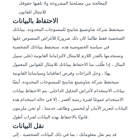
المعالجة من مصلحتنا المشروعة ولا تلغيها حقوقك
للامتثال للقانون
الاحتفاظ بالبيانات
سيحتفظ شركة شاوشينغ شانينج للمنسوجات المحدودة. ببياناتك
الشخصية فقط طالما كان ذلك ضروريًا للأغراض المنصوص عليها
في سياسة الخصوصية هذه. سنحتفظ ببياناتك الشخصية
ونستخدمها بالقدر اللازم للامتثال لالتزاماتنا القانونية (على سبيل
المثال ، إذا طُلب منا الاحتفاظ ببياناتك للامتثال للقوانين المعمول
بها) ، وحل النزاعات وفرض اتفاقياتنا وسياساتنا القانونية.
سيحتفظ شركة شاوشينغ شانينج للمنسوجات المحدودة. أيضًا
ببيانات الاستخدام لأغراض التحليل الداخلي. يتم الاحتفاظ ببيانات
الاستخدام عمومًا لفترة زمنية أقصر ، إلا في حالة استخدام هذه
البيانات لتعزيز الأمان أو لتحسين وظائف خدمتنا ، أو نحن ملزمون
قانونًا بالاحتفاظ بهذه البيانات لفترات أطول.
نقل البيانات
قد يتم نقل معلوماتك ، بما في ذلك البيانات الشخصية ، إلى