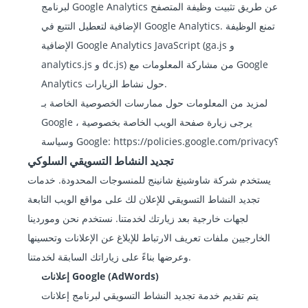
لبرنامج Google Analytics عن طريق تثبيت وظيفة المتصفح
الإضافية لتعطيل التتبع في Google Analytics. تمنع الوظيفة
الإضافية Google Analytics JavaScript (ga.js و
analytics.js و dc.js) من مشاركة المعلومات مع Google
Analytics حول نشاط الزيارات.
لمزيد من المعلومات حول ممارسات الخصوصية الخاصة بـ
Google ، يرجى زيارة صفحة الويب الخاصة بخصوصية
https://policies.google.com/privacy؟
وسياسة Google:
تجديد النشاط التسويقي السلوكي
يستخدم شركة شاوشينغ شانينج للمنسوجات المحدودة. خدمات
تجديد النشاط التسويقي للإعلان لك على مواقع الويب التابعة
لجهات خارجية بعد زيارتك لخدمتنا. نستخدم نحن وموردينا
الخارجيين ملفات تعريف الارتباط للإبلاغ عن الإعلانات وتحسينها
وعرضها بناءً على زياراتك السابقة لخدمتنا.
إعلانات Google (AdWords)
يتم تقديم خدمة تجديد النشاط التسويقي لبرنامج إعلانات