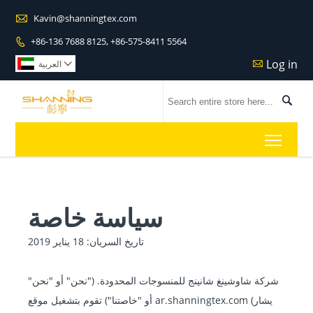

Kavin@shanningtex.com
+86-136 7688 8125, +86-575-8411 5564

Log in

العربية


Toggl
سياسة خاصة
تاريخ السريان: 18 يناير 2019
شركة شاوشينغ شانينج للمنسوجات المحدودة. ("نحن" أو "نحن"
أو "خاصتنا") تقوم بتشغيل موقع ar.shanningtex.com (يشار