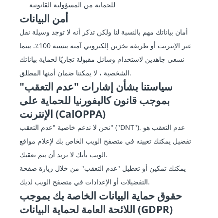
للحماية من المسؤولية القانونية
أمن البيانات
أمان بياناتك مهم بالنسبة لنا ولكن تذكر أنه لا توجد وسيلة نقل
عبر الإنترنت أو طريقة تخزين إلكتروني آمنة بنسبة 100٪. بينما
نسعى جاهدين لاستخدام وسائل مقبولة تجاريًا لحماية بياناتك
الشخصية ، لا يمكننا ضمان أمنها المطلق.
سياستنا بشأن إشارات "عدم التعقب"
بموجب قانون كاليفورنيا للحماية على
الإنترنت (CalOPPA)
نحن لا ندعم خاصية "عدم التعقب" ("DNT"). عدم التعقب هو
تفضيل يمكنك تعيينه في متصفح الويب الخاص بك لإعلام مواقع
الويب بأنك لا تريد أن يتم تعقبك.
يمكنك تمكين أو تعطيل "عدم التعقب" من خلال زيارة صفحة
التفضيلات أو الإعدادات في متصفح الويب لديك.
حقوق حماية البيانات الخاصة بك بموجب
اللائحة العامة لحماية البيانات (GDPR)